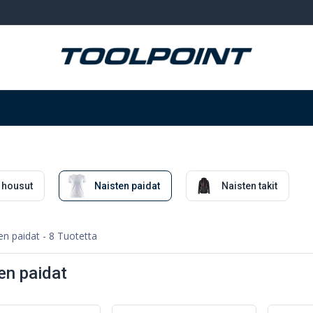
Hitsaus ja hionta
Tarvikkeet
Varastointi
 housut
Naisten paidat
Naisten takit
en paidat
- 8 Tuotetta
en paidat