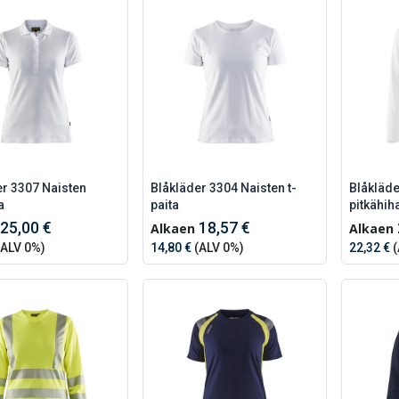
er 3307 Naisten
Blåkläder 3304 Naisten t-
Blåkläde
a
paita
pitkähih
25,00 €
18,57 €
Alkaen
Alkaen
ALV 0%)
14,80 €
(ALV 0%)
22,32 €
(