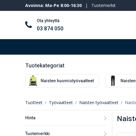
Avoinna: Ma-Pe 8:00-16:30
|
Tuotemerkit
Ota yhteyttä
03 874 050
Työkalut ja koneet
Henkilösuojaimet
Tuotekategoriat
Naisten huomiotyövaatteet
Naisten
Tuotteet
Työvaatteet
Naisten työvaatteet
Naist
Naist
Hinta
Tuotemerkki