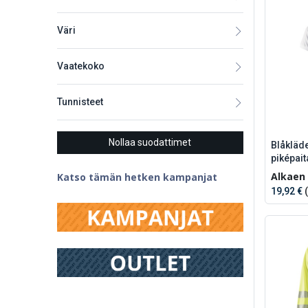
Väri
Vaatekoko
Tunnisteet
Nollaa suodattimet
Blåkläd
piképait
Alkaen
Katso tämän hetken kampanjat
19,92 €
(