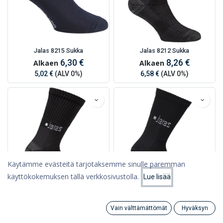
Jalas 8215 Sukka
Jalas 8212 Sukka
6,30 €
8,26 €
Alkaen
Alkaen
5,02 €
(ALV 0%)
6,58 €
(ALV 0%)
Käytämme evästeitä tarjotaksemme sinulle paremman
käyttökokemuksen tällä verkkosivustolla.
Lue lisää
Suodattimet
Suosituimmat
Jalas 8210 Sukka
Jalas 8208 Sukka
6,86 €
5,20 €
Alkaen
Alkaen
Vain välttämättömät
Hyväksyn
Search
Category
Tili
5,47 €
(ALV 0%)
4,14 €
(ALV 0%)