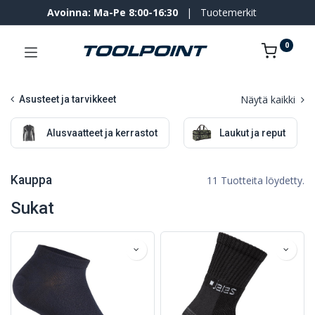
Avoinna: Ma-Pe 8:00-16:30
|
Tuotemerkit
0
Näytä kaikki
Asusteet ja tarvikkeet
Alusvaatteet ja kerrastot
Laukut ja reput
Kauppa
11 Tuotteita löydetty.
Sukat