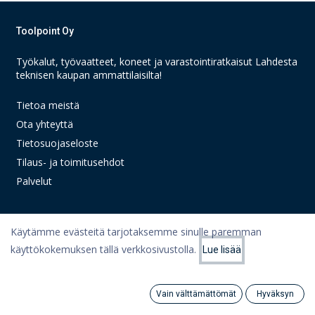
Toolpoint Oy
Työkalut, työvaatteet, koneet ja varastointiratkaisut Lahdesta
teknisen kaupan ammattilaisilta!
Tietoa meistä
Ota yhteyttä
Tietosuojaseloste
Tilaus- ja toimitusehdot
Palvelut
Käytämme evästeitä tarjotaksemme sinulle paremman
Linkit
käyttökokemuksen tällä verkkosivustolla.
Lue lisää
Suodattimet
Suosituimmat
Oma tili
Ostoskori
Vain välttämättömät
Hyväksyn
Search
Category
Artikkelit
Tili