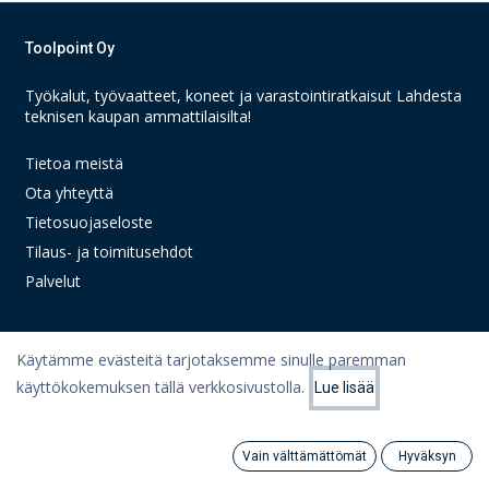
Toolpoint Oy
Työkalut, työvaatteet, koneet ja varastointiratkaisut Lahdesta
teknisen kaupan ammattilaisilta!
Tietoa meistä
Ota yhteyttä
Tietosuojaseloste
Tilaus- ja toimitusehdot
Palvelut
Käytämme evästeitä tarjotaksemme sinulle paremman
Linkit
käyttökokemuksen tällä verkkosivustolla.
Lue lisää
Suodattimet
Suosituimmat
Oma tili
Ostoskori
Vain välttämättömät
Hyväksyn
Search
Category
Artikkelit
Tili