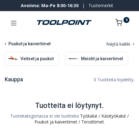
Avoinna: Ma-Pe 8:00-16:30
|
Tuotemerkit
0
Näytä kaikki
Puukot ja kaivertimet
Veitset ja puukot
Meistit ja kaivertimet
Kauppa
0 Tuotteita löydetty.
Tuotteita ei löytynyt.
Tuotekategoriassa ei ole tuotteita
Työkalut / Käsityökalut /
Puukot ja kaivertimet / Teroittimet
.