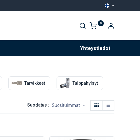
0
Palvelut
Yhteystiedot
Tarvikkeet
Tulppahylsyt
Suodatus :
Suosituimmat