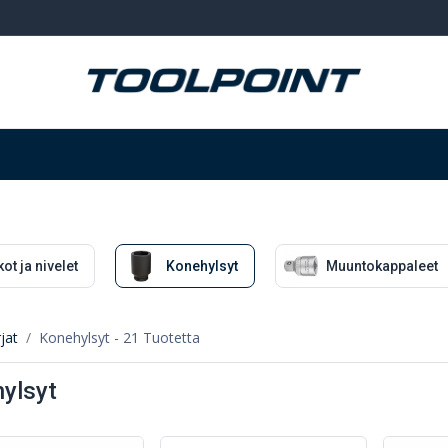
Hitsaus ja hionta
Tarvikkeet
Varastointi
ot ja nivelet
Konehylsyt
Muuntokappaleet
jat
Konehylsyt
- 21 Tuotetta
ylsyt