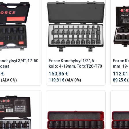
nehylsyt 3/4", 17-50
Force Konehylsyt 1/2", 6-
Force Ko
-osaa
kolo; 4-19mm, Torx;T20-T70
mm, 19-
 €
150,36 €
112,01
(ALV 0%)
119,81 €
(ALV 0%)
89,25 €
(