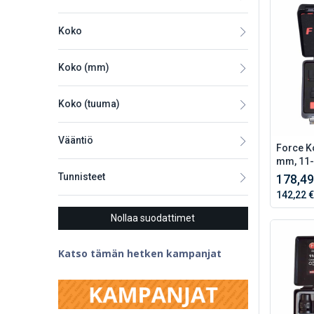
Koko
Koko (mm)
Koko (tuuma)
Vääntiö
Force Ko
mm, 11
Tunnisteet
178,49
142,22 €
Nollaa suodattimet
Katso tämän hetken kampanjat