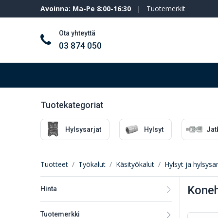
Avoinna: Ma-Pe 8:00-16:30
|
Tuotemerkit
Ota yhteyttä
03 874 050
Työkalut ja koneet
Henkilösuojaimet
Tuotekategoriat
Hylsysarjat
Hylsyt
Jatk
Tuotteet
Työkalut
Käsityökalut
Hylsyt ja hylsysar
Koneh
Hinta
Tuotemerkki