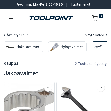
Avoinna: Ma-Pe 8:00-16:30
|
Tuotemerkit
0
Näytä kaikki
Avaintyökalut
Haka-avaimet
Hylsyavaimet
Jak
Kauppa
2 Tuotteita löydetty.
Jakoavaimet