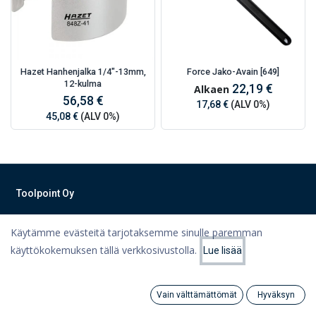
Hazet Hanhenjalka 1/4"-13mm,
Force Jako-Avain [649]
12-kulma
22,19 €
Alkaen
56,58 €
17,68 €
(ALV 0%)
45,08 €
(ALV 0%)
Toolpoint Oy
Työkalut, työvaatteet, koneet ja varastointiratkaisut Lahdesta
Käytämme evästeitä tarjotaksemme sinulle paremman
teknisen kaupan ammattilaisilta!
käyttökokemuksen tällä verkkosivustolla.
Lue lisää
Tietoa meistä
Suodattimet
Suosituimmat
Ota yhteyttä
Vain välttämättömät
Hyväksyn
Tietosuojaseloste
Search
Category
Tili