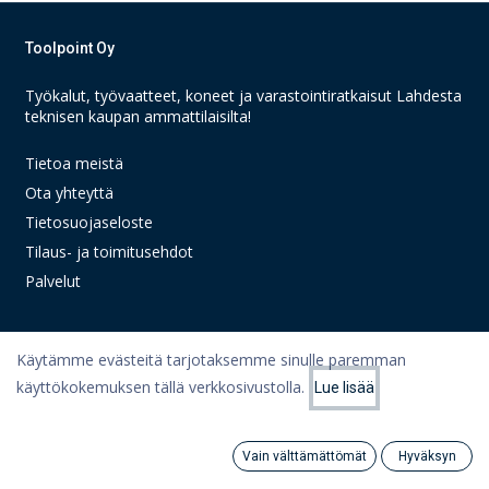
Toolpoint Oy
Työkalut, työvaatteet, koneet ja varastointiratkaisut Lahdesta
teknisen kaupan ammattilaisilta!
Tietoa meistä
Ota yhteyttä
Tietosuojaseloste
Tilaus- ja toimitusehdot
Palvelut
Käytämme evästeitä tarjotaksemme sinulle paremman
Linkit
käyttökokemuksen tällä verkkosivustolla.
Lue lisää
Suodattimet
Suosituimmat
Oma tili
Ostoskori
Vain välttämättömät
Hyväksyn
Search
Category
Artikkelit
Tili