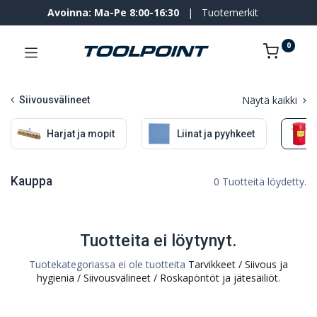
Avoinna: Ma-Pe 8:00-16:30
|
Tuotemerkit
0
Näytä kaikki
Siivousvälineet
Harjat ja mopit
Liinat ja pyyhkeet
Kauppa
0 Tuotteita löydetty.
Tuotteita ei löytynyt.
Tuotekategoriassa ei ole tuotteita
Tarvikkeet / Siivous ja
hygienia / Siivousvälineet / Roskapöntöt ja jätesäiliöt
.