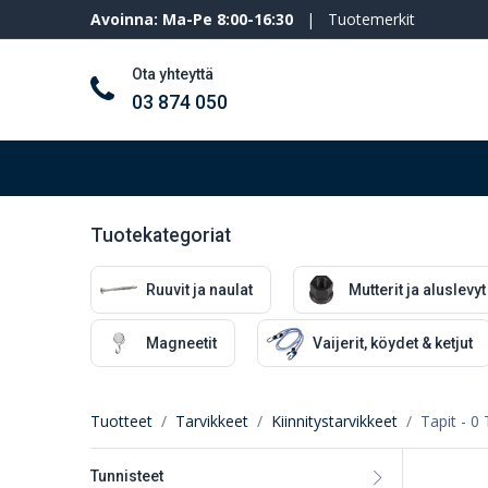
Avoinna: Ma-Pe 8:00-16:30
|
Tuotemerkit
Ota yhteyttä
03 874 050
Työkalut ja koneet
Henkilösuojaimet
Tuotekategoriat
Ruuvit ja naulat
Mutterit ja aluslevyt
Magneetit
Vaijerit, köydet & ketjut
Tuotteet
Tarvikkeet
Kiinnitystarvikkeet
Tapit
- 0 
Tunnisteet