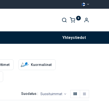
0
Palvelut
Yhteystiedot
ittimet
Kuormaliinat
Suodatus :
Suosituimmat