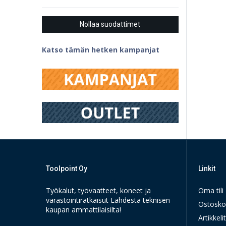
Nollaa suodattimet
Katso tämän hetken kampanjat
Toolpoint Oy
Linkit
Työkalut, työvaatteet, koneet ja
Oma tili
varastointiratkaisut Lahdesta teknisen
Ostosko
kaupan ammattilaisilta!
Artikkelit