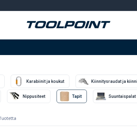
Hitsaus ja hionta
Tarvikkeet
Varastointi
Karabiinit ja koukut
Kiinnitysraudat ja kiinn
Nippusiteet
Tapit
Suuntaispalat
Tuotetta