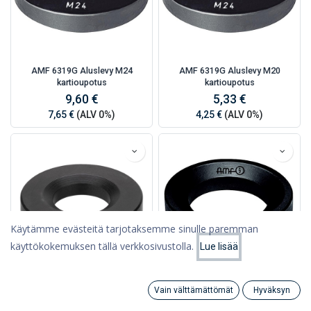
AMF 6319G Aluslevy M24
AMF 6319G Aluslevy M20
kartioupotus
kartioupotus
9,60 €
5,33 €
7,65 €
(ALV 0%)
4,25 €
(ALV 0%)
Käytämme evästeitä tarjotaksemme sinulle paremman
käyttökokemuksen tällä verkkosivustolla.
Lue lisää
Suodattimet
Suosituimmat
AMF 6319G Aluslevy M16
AMF 6319D Kovera aluslevy M20
Vain välttämättömät
Hyväksyn
kartioupotus
Search
Category
4,07 €
Tili