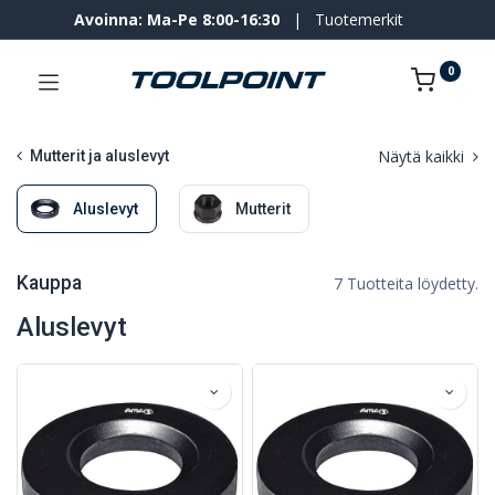
Avoinna: Ma-Pe 8:00-16:30
|
Tuotemerkit
0
Näytä kaikki
Mutterit ja aluslevyt
Aluslevyt
Mutterit
Kauppa
7 Tuotteita löydetty.
Aluslevyt