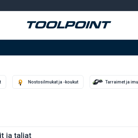
Hitsaus ja hionta
Tarvikkeet
Varastointi
t
Nostosilmukat ja -koukut
Tarraimet ja imu
a
t ja taljat