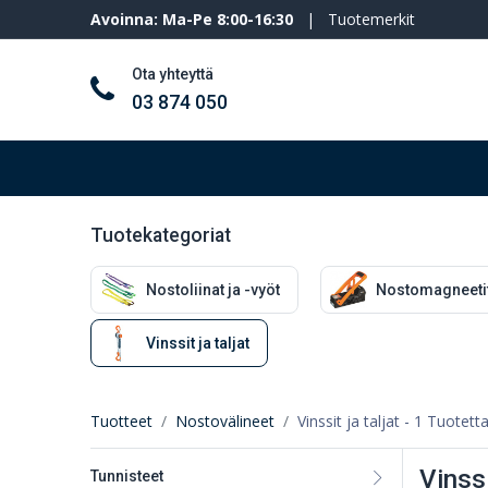
Avoinna: Ma-Pe 8:00-16:30
|
Tuotemerkit
Ota yhteyttä
03 874 050
Työkalut ja koneet
Henkilösuojaimet
Tuotekategoriat
Nostoliinat ja -vyöt
Nostomagneeti
Vinssit ja taljat
Tuotteet
Nostovälineet
Vinssit ja taljat
- 1 Tuotett
Vinssi
Tunnisteet