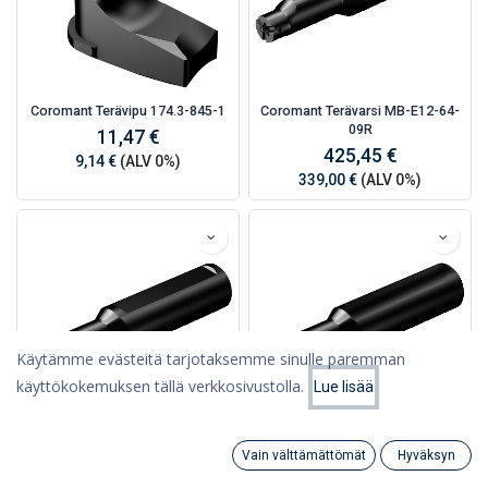
Coromant Terävipu 174.3-845-1
Coromant Terävarsi MB-E12-64-
09R
11,47 €
425,45 €
9,14 €
(ALV 0%)
339,00 €
(ALV 0%)
Käytämme evästeitä tarjotaksemme sinulle paremman
käyttökokemuksen tällä verkkosivustolla.
Lue lisää
Suodattimet
Suosituimmat
Coromant Terävarsi MB-E12-34-
Coromant Terävarsi MB-E12-32-
Vain välttämättömät
Hyväksyn
09
07R
Search
Category
Tili