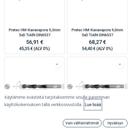
Pretec HM-Kanavapora 9,3mm
Pretec HM-Kanavapora 9,0mm
5xD TiAlN DIN6537
5xD TiAlN DIN6537
56,91 €
68,27 €
45,35 €
(ALV 0%)
54,40 €
(ALV 0%)
Käytämme evästeitä tarjotaksemme sinulle paremman
käyttökokemuksen tällä verkkosivustolla.
Lue lisää
Suodattimet
Suosituimmat
Pretec HM-Kanavapora 8,5mm
Pretec HM-Kanavapora 8,0mm
Vain välttämättömät
Hyväksyn
5xD TiAlN DIN6537
5xD TiAlN DIN6537
Search
Category
Tili