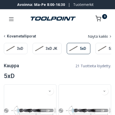
Avoinna: Ma-Pe 8:00-16:30
|
Tuotemerkit
0
Näytä kaikki
Kovametalliporat
3xD
3xD JK
5xD
5xD
Kauppa
21 Tuotteita löydetty.
5xD