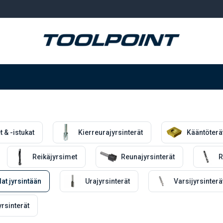
Hitsaus ja hionta
Tarvikkeet
Varastointi
t & -istukat
Kierreurajyrsinterät
Kääntöterä
Reikäjyrsimet
Reunajyrsinterät
R
at jyrsintään
Urajyrsinterät
Varsijyrsinterä
yrsinterät