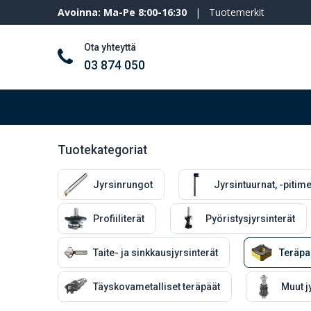
Avoinna: Ma-Pe 8:00-16:30
|
Tuotemerkit
Ota yhteyttä
03 874 050
Työkalut ja koneet
Henkilösuojaimet
Tuotekategoriat
Jyrsinrungot
Jyrsintuurnat, -pitime
Profiiliterät
Pyöristysjyrsinterät
Taite- ja sinkkausjyrsinterät
Teräpal
Täyskovametalliset teräpäät
Muut j