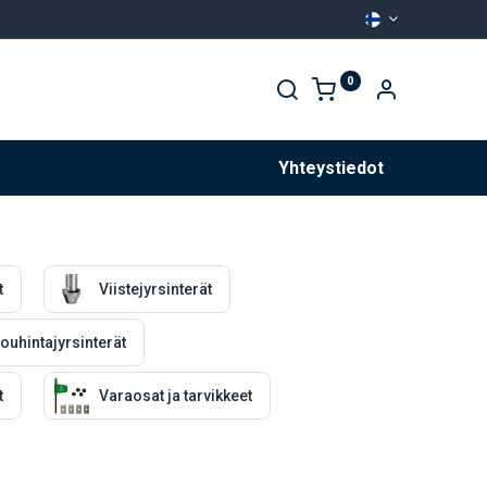
0
Palvelut
Yhteystiedot
t
Viistejyrsinterät
ouhintajyrsinterät
t
Varaosat ja tarvikkeet