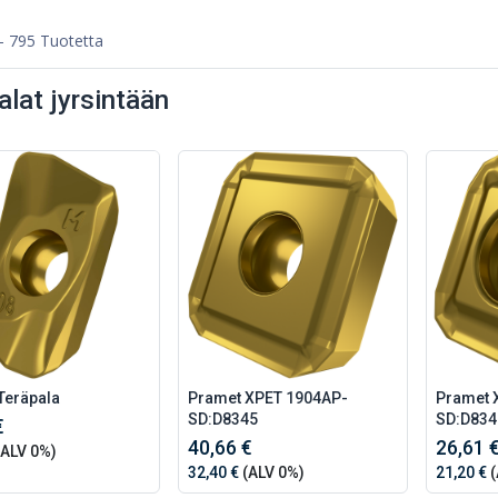
- 795 Tuotetta
alat jyrsintään
Teräpala
Pramet XPET 1904AP-
Pramet 
SD:D8345
SD:D834
€
40,66 €
26,61 
ALV 0%)
32,40 €
(ALV 0%)
21,20 €
(