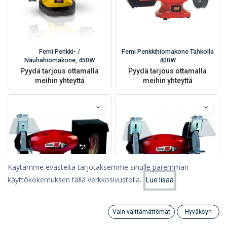
Femi Penkki- /
Femi Penkkihiomakone Tahkolla
Nauhahiomakone, 450W
400W
Pyydä tarjous ottamalla
Pyydä tarjous ottamalla
meihin yhteyttä
meihin yhteyttä
Käytämme evästeitä tarjotaksemme sinulle paremman
käyttökokemuksen tällä verkkosivustolla.
Lue lisää
Suodattimet
Suosituimmat
Femi Penkkihiomakone 450W,
Femi Penkkihiomakone 550W,
Vain välttämättömät
Hyväksyn
150mm Laikka+Teräsharja
200x20x16mm laikka
Search
Category
Tili
Pyydä tarjous ottamalla
Pyydä tarjous ottamalla