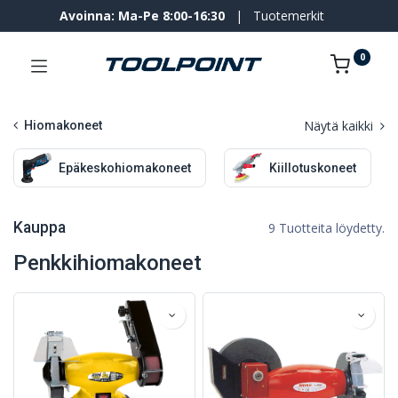
Avoinna: Ma-Pe 8:00-16:30
|
Tuotemerkit
0
Näytä kaikki
Hiomakoneet
Epäkeskohiomakoneet
Kiillotuskoneet
Kauppa
9 Tuotteita löydetty.
Penkkihiomakoneet