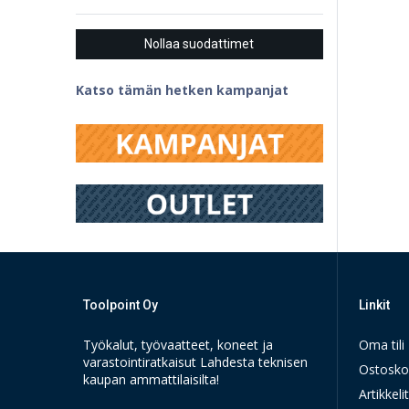
Nollaa suodattimet
Katso tämän hetken kampanjat
Toolpoint Oy
Linkit
Työkalut, työvaatteet, koneet ja
Oma tili
varastointiratkaisut Lahdesta teknisen
Ostosko
kaupan ammattilaisilta!
Artikkelit