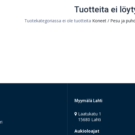
Tuotteita ei löyt
Tuotekategoriassa ei ole tuotteita
Koneet / Pesu ja puhd
Myymälä Lahti
Laatukatu 1
15680 Lahti
ri
Aukioloajat