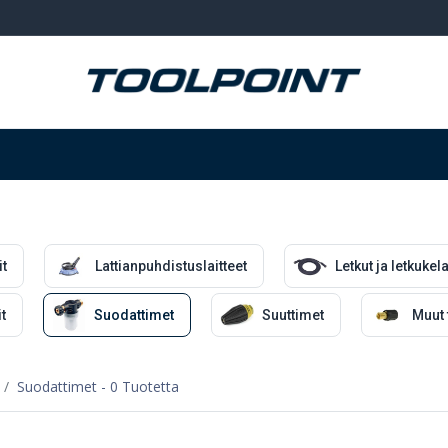
Hitsaus ja hionta
Tarvikkeet
Varastointi
t
Lattianpuhdistuslaitteet
Letkut ja letkukela
t
Suodattimet
Suuttimet
Muut 
Suodattimet
- 0 Tuotetta