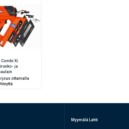
 Combi Xi
irunko- ja
naulain
rjous ottamalla
hteyttä
Myymälä Lahti