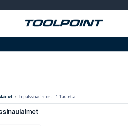
Hitsaus ja hionta
Tarvikkeet
Varastointi
ulaimet
Impulssinaulaimet
- 1 Tuotetta
ssinaulaimet