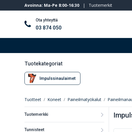
Avoinna: Ma-Pe 8:00-16:30
|
Tuotemerkit
Ota yhteyttä
03 874 050
Työkalut ja koneet
Henkilösuojaimet
Tuotekategoriat
Impulssinaulaimet
Tuotteet
Koneet
Paineilmatyökalut
Paineilmana
Impul
Tuotemerkki
Tunnisteet