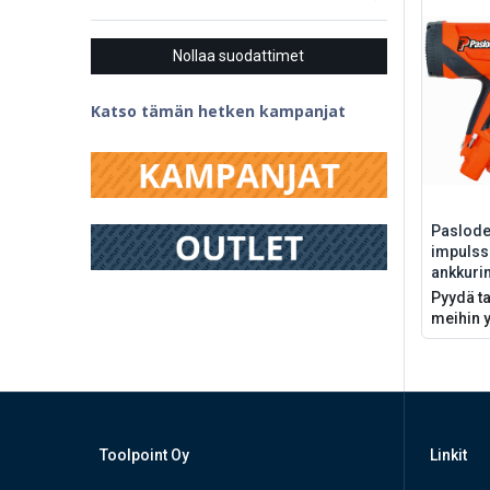
Nollaa suodattimet
Katso tämän hetken kampanjat
Paslode
impulss
ankkuri
Pyydä ta
meihin y
Toolpoint Oy
Linkit