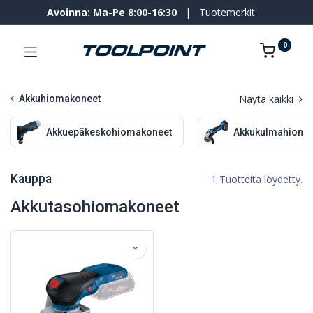
Avoinna: Ma-Pe 8:00-16:30
|
Tuotemerkit
0
Näytä kaikki
Akkuhiomakoneet
Akkuepäkeskohiomakoneet
Akkukulmahioma
Kauppa
1 Tuotteita löydetty.
Akkutasohiomakoneet