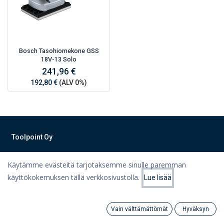
Bosch Tasohiomekone GSS
18V-13 Solo
241,96 €
192,80 €
(ALV 0%)
Toolpoint Oy
Työkalut, työvaatteet, koneet ja varastointiratkaisut Lahdesta
Käytämme evästeitä tarjotaksemme sinulle paremman
teknisen kaupan ammattilaisilta!
käyttökokemuksen tällä verkkosivustolla.
Lue lisää
Tietoa meistä
Suodattimet
Suosituimmat
Ota yhteyttä
Vain välttämättömät
Hyväksyn
Tietosuojaseloste
Search
Category
Tili