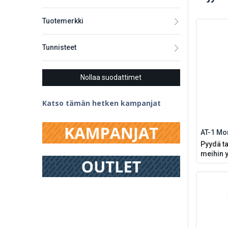
Tuotemerkki
Tunnisteet
Nollaa suodattimet
Katso tämän hetken kampanjat
AT-1 Mon
Pyydä ta
meihin y