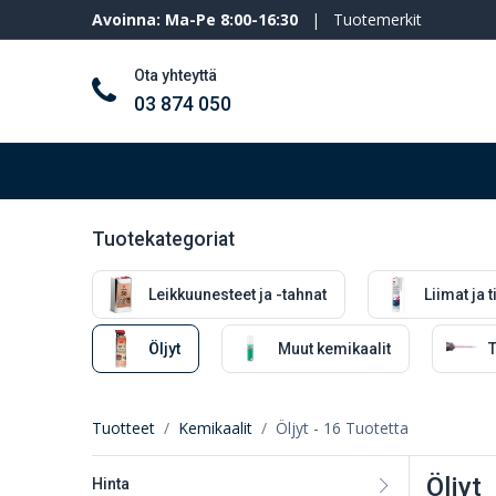
Avoinna: Ma-Pe 8:00-16:30
|
Tuotemerkit
Ota yhteyttä
03 874 050
Työkalut ja koneet
Henkilösuojaimet
Tuotekategoriat
Leikkuunesteet ja -tahnat
Liimat ja t
Öljyt
Muut kemikaalit
T
Tuotteet
Kemikaalit
Öljyt
- 16 Tuotetta
Öljyt
Hinta