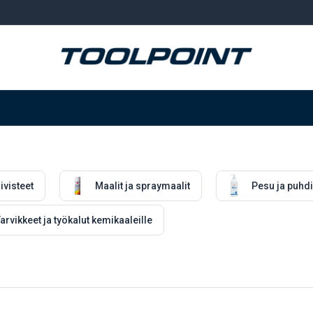
Hitsaus ja hionta
Tarvikkeet
Varastointi
iivisteet
Maalit ja spraymaalit
Pesu ja puhd
arvikkeet ja työkalut kemikaaleille