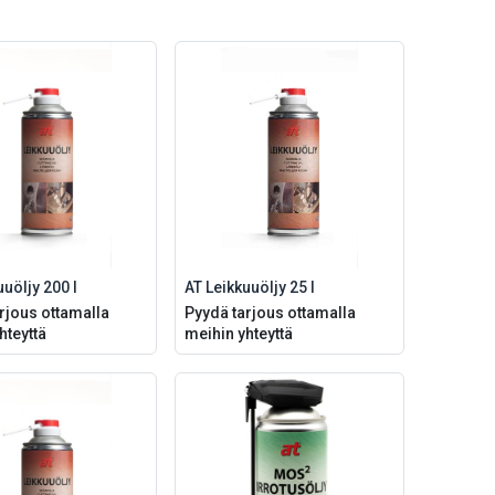
uuöljy 200 l
AT Leikkuuöljy 25 l
rjous ottamalla
Pyydä tarjous ottamalla
hteyttä
meihin yhteyttä