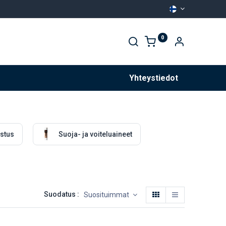
0
Palvelut
Yhteystiedot
istus
Suoja- ja voiteluaineet
Suodatus :
Suosituimmat