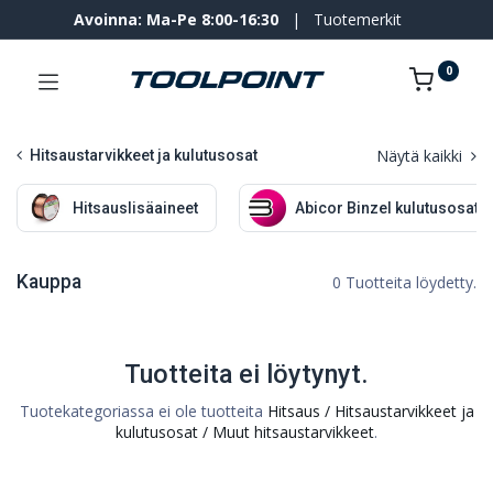
Avoinna: Ma-Pe 8:00-16:30
|
Tuotemerkit
0
Näytä kaikki
Hitsaustarvikkeet ja kulutusosat
Hitsauslisäaineet
Abicor Binzel kulutusosat
Kauppa
0 Tuotteita löydetty.
Tuotteita ei löytynyt.
Tuotekategoriassa ei ole tuotteita
Hitsaus / Hitsaustarvikkeet ja
kulutusosat / Muut hitsaustarvikkeet
.