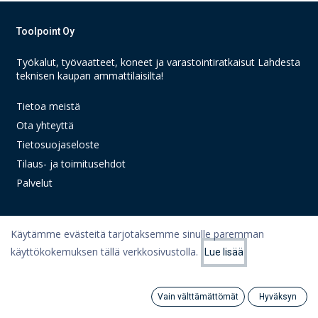
Toolpoint Oy
Työkalut, työvaatteet, koneet ja varastointiratkaisut Lahdesta
teknisen kaupan ammattilaisilta!
Tietoa meistä
Ota yhteyttä
Tietosuojaseloste
Tilaus- ja toimitusehdot
Palvelut
Käytämme evästeitä tarjotaksemme sinulle paremman
Linkit
käyttökokemuksen tällä verkkosivustolla.
Lue lisää
Suodattimet
Suosituimmat
Oma tili
Ostoskori
Vain välttämättömät
Hyväksyn
Search
Category
Artikkelit
Tili