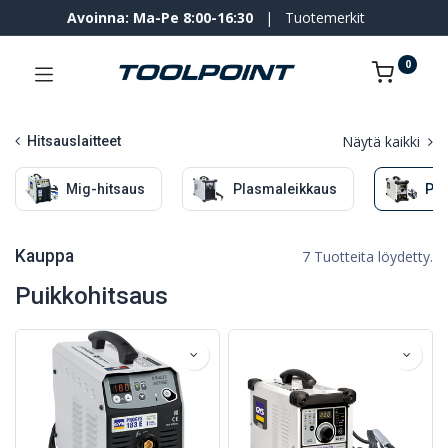
Avoinna: Ma-Pe 8:00-16:30
|
Tuotemerkit
0
Näytä kaikki
Hitsauslaitteet
Mig-hitsaus
Plasmaleikkaus
Pui
Kauppa
7 Tuotteita löydetty.
Puikkohitsaus