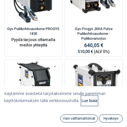
Gys Puikkohitsauskone PROGYS
Gys Progys 200A Pulse
183E
Puikkohitsauskone -
Puikkovarustus
Pyydä tarjous ottamalla
640,05 €
meihin yhteyttä
510,00 €
(ALV 0%)
Käytämme evästeitä tarjotaksemme sinulle paremman
käyttökokemuksen tällä verkkosivustolla.
Lue lisää
Suodattimet
Suosituimmat
Vain välttämättömät
Hyväksyn
Gys Kronos 400T G - No
Gys Titan 231 Dc Fv - Without
Search
Category
Tili
Accessories
Accessories **