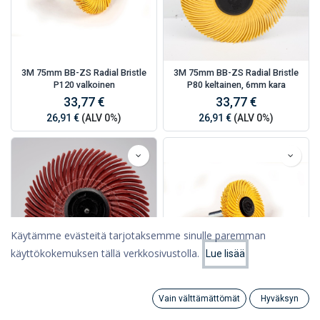
3M 75mm BB-ZS Radial Bristle
3M 75mm BB-ZS Radial Bristle
P120 valkoinen
P80 keltainen, 6mm kara
33,77 €
33,77 €
26,91 €
(ALV 0%)
26,91 €
(ALV 0%)
Käytämme evästeitä tarjotaksemme sinulle paremman
käyttökokemuksen tällä verkkosivustolla.
Lue lisää
Suodattimet
Suosituimmat
3M 50mm BB-ZS Radial Bristle
3M 50mm BB-ZS Radial Bristle
Vain välttämättömät
Hyväksyn
P220 punainen
P120 valkoinen
Search
Category
Tili