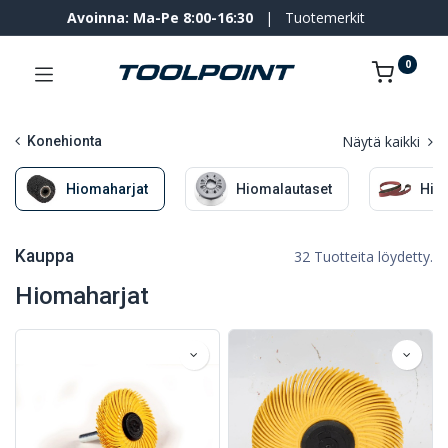
Avoinna: Ma-Pe 8:00-16:30
|
Tuotemerkit
0
Näytä kaikki
Konehionta
Hiomaharjat
Hiomalautaset
Hio
Kauppa
32 Tuotteita löydetty.
Hiomaharjat