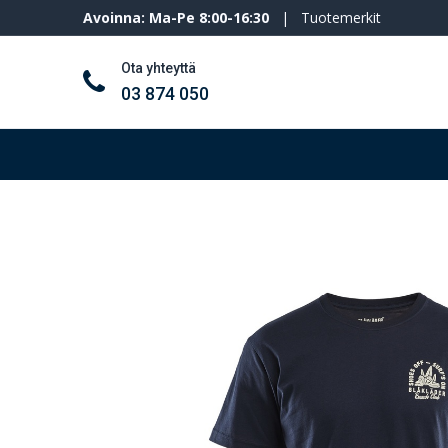
Avoinna: Ma-Pe 8:00-16:30
|
Tuotemerkit
Ota yhteyttä
03 874 050
Työkalut ja koneet
Henkilösuojaimet