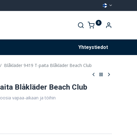
0
Palvelut
Yhteystiedot
Blåkläder 9419 T-paita Blåkläder Beach Club
aita Blåkläder Beach Club
koosia vapaa-aikaan ja töihin