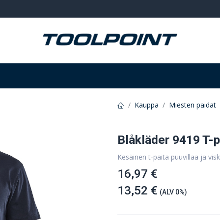
Hitsaus ja hionta
Tarvikkeet
Varastointi
Kauppa
Miesten paidat
Blåkläder 9419 T-p
Kesäinen t-paita puuvillaa ja vis
16,97 €
13,52 €
(ALV 0%)