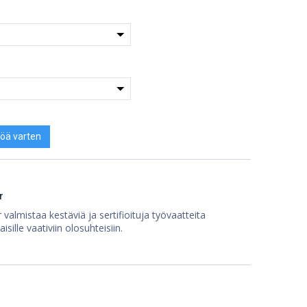
öä varten
r
 valmistaa kestäviä ja sertifioituja työvaatteita
isille vaativiin olosuhteisiin.