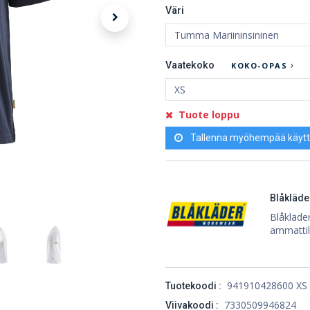
Väri
Vaatekoko
KOKO-OPAS
Tuote loppu
Tallenna myöhempää käytt
Blåkläde
Blåkläder
ammattila
941910428600 XS
Tuotekoodi :
7330509946824
Viivakoodi :