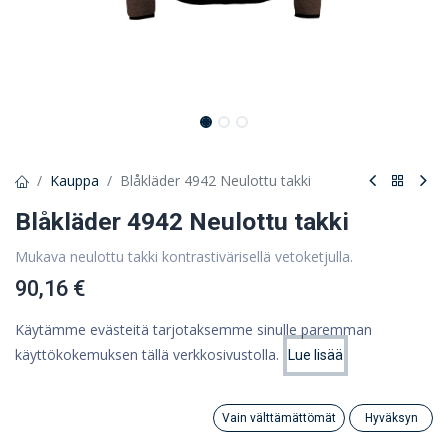
Kauppa
Blåkläder 4942 Neulottu takki
Blåkläder 4942 Neulottu takki
Mukava neulottu takki kontrastivärisellä vetoketjulla.
90,16 €
71,84 €
(ALV 0%)
Käytämme evästeitä tarjotaksemme sinulle paremman
käyttökokemuksen tällä verkkosivustolla.
Lue lisää
Hinta:
Lisää ostoskoriin
71,84
€
Vaatekoko
KOKO-OPAS
Vain välttämättömät
Hyväksyn
Search
Category
Tili