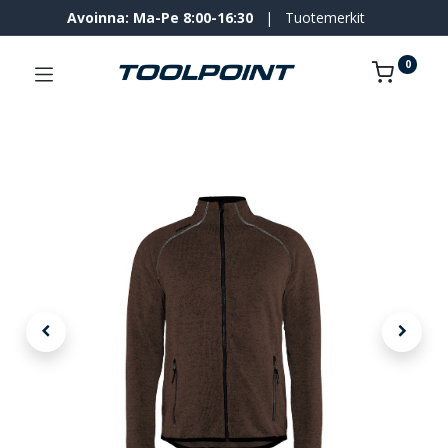
Avoinna: Ma-Pe 8:00-16:30
|
Tuotemerkit
0