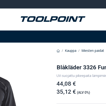
Hitsaus ja hionta
Tarvikkeet
Varastointi
Kauppa
Miesten paidat
Blåkläder 3326 Fun
UV-suojattu pikeepaita lämpimii
44,08 €
35,12 €
(ALV 0%)