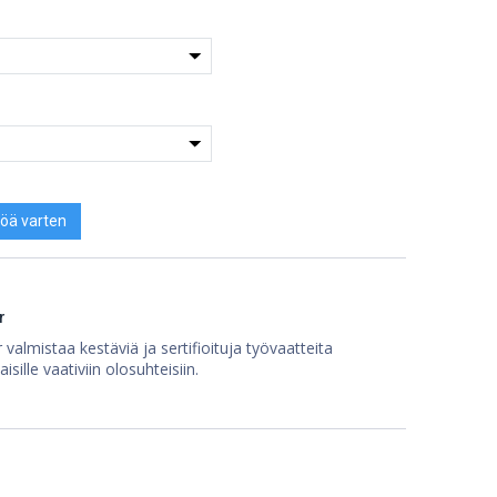
öä varten
r
 valmistaa kestäviä ja sertifioituja työvaatteita
isille vaativiin olosuhteisiin.