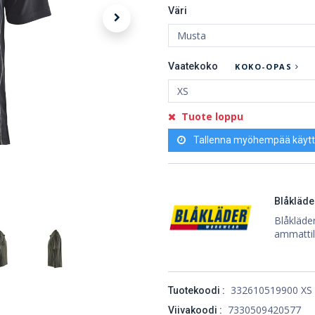
Väri
Vaatekoko
KOKO-OPAS
Tuote loppu
Tallenna myöhempää käytt
Blåkläde
Blåkläder
ammattila
332610519900 XS
Tuotekoodi :
7330509420577
Viivakoodi :