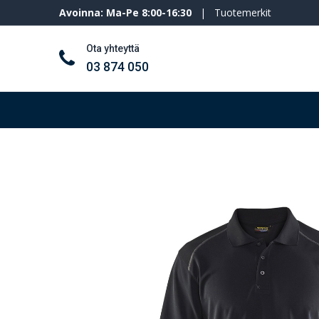
Avoinna: Ma-Pe 8:00-16:30
|
Tuotemerkit
Ota yhteyttä
03 874 050
Työkalut ja koneet
Henkilösuojaimet