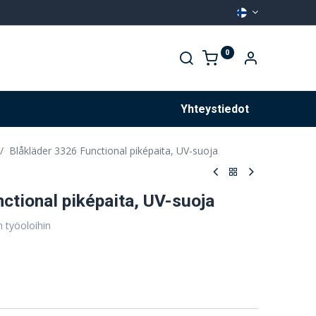
0
Palvelut
Yhteystiedot
Blåkläder 3326 Functional piképaita, UV-suoja
ctional piképaita, UV-suoja
n työoloihin