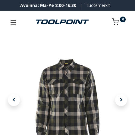
Avoinna: Ma-Pe 8:00-16:30
|
Tuotemerkit
0