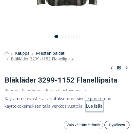
Kauppa
Miesten paidat
Blåkläder 3299-1152 Flanellipaita
Blåkläder 3299-1152 Flanellipaita
Pehmeä flanellipaita, loose fit istuvuudella.
Käytämme evästeitä tarjotaksemme sinulle paremman
62,15 €
käyttökokemuksen tällä verkkosivustolla.
Lue lisää
49,52 €
Hinta:
(ALV 0%)
Lisää ostoskoriin
49,52
€
Vain välttämättömät
Hyväksyn
Search
Category
Väri
Tili