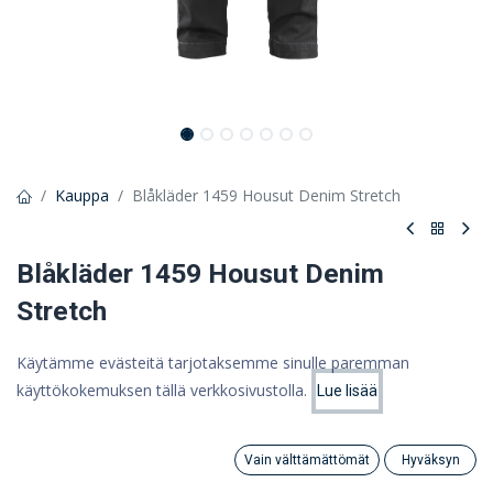
Kauppa
Blåkläder 1459 Housut Denim Stretch
Blåkläder 1459 Housut Denim
Stretch
Modernit, kevyet ja nopeasti kuivuvat housut
Käytämme evästeitä tarjotaksemme sinulle paremman
112,35 €
käyttökokemuksen tällä verkkosivustolla.
Lue lisää
Hinta:
Lisää ostoskoriin
89,52 €
89,52
€
(ALV 0%)
Vain välttämättömät
Hyväksyn
Search
Category
Tili