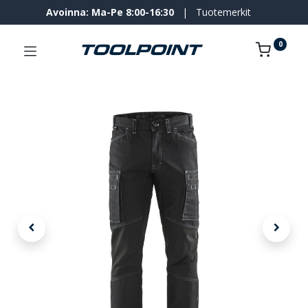
Avoinna: Ma-Pe 8:00-16:30
|
Tuotemerkit
0