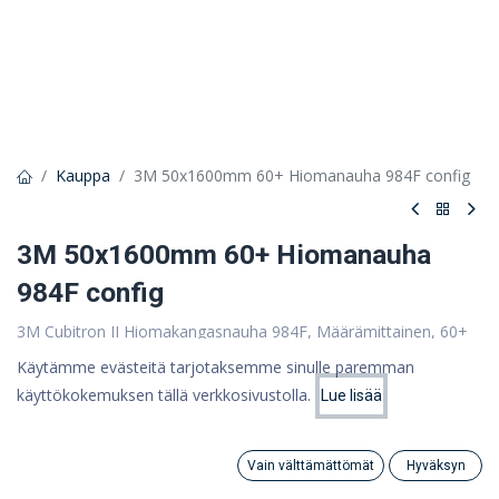
Kauppa
3M 50x1600mm 60+ Hiomanauha 984F config
3M 50x1600mm 60+ Hiomanauha
984F config
3M Cubitron II Hiomakangasnauha 984F, Määrämittainen, 60+
13,72 €
Käytämme evästeitä tarjotaksemme sinulle paremman
käyttökokemuksen tällä verkkosivustolla.
10,93 €
Lue lisää
(ALV 0%)
Hinta:
Lisää ostoskoriin
10,93
€
Vain välttämättömät
Hyväksyn
Search
Category
Tili
Lisää ostoskoriin