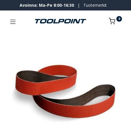
Avoinna: Ma-Pe 8:00-16:30
|
Tuotemerkit
0