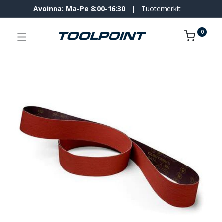
Avoinna: Ma-Pe 8:00-16:30
|
Tuotemerkit
0