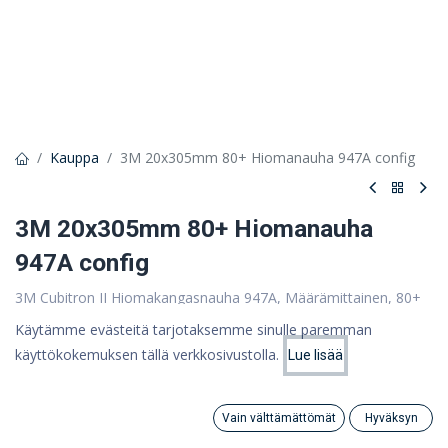
Kauppa
3M 20x305mm 80+ Hiomanauha 947A config
3M 20x305mm 80+ Hiomanauha
947A config
3M Cubitron II Hiomakangasnauha 947A, Määrämittainen, 80+
1,34 €
Käytämme evästeitä tarjotaksemme sinulle paremman
käyttökokemuksen tällä verkkosivustolla.
1,07 €
Lue lisää
(ALV 0%)
Hinta:
Lisää ostoskoriin
1,07
€
Vain välttämättömät
Hyväksyn
Tuote loppu
Search
Category
Tili