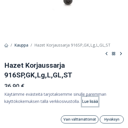
Kauppa
Hazet Korjaussarja 916SP,GK,Lg,L,GL,ST
Hazet Korjaussarja
916SP,GK,Lg,L,GL,ST
36,90 €
29,40 €
Käytämme evästeitä tarjotaksemme sinulle paremman
(ALV 0%)
käyttökokemuksen tällä verkkosivustolla.
Lue lisää
Hinta:
Lisää ostoskoriin
29,40
€
Lisää ostoskoriin
Vain välttämättömät
Hyväksyn
Search
Category
Tili