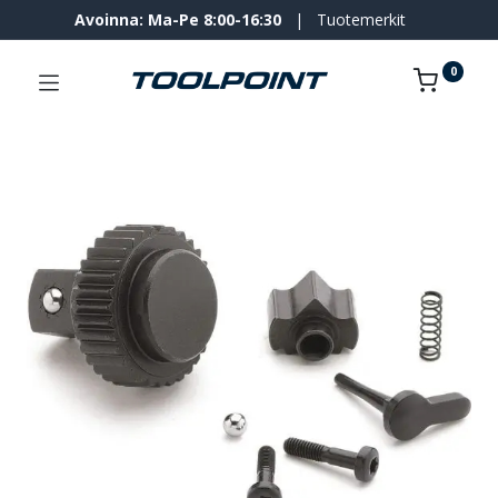
Avoinna: Ma-Pe 8:00-16:30
|
Tuotemerkit
0