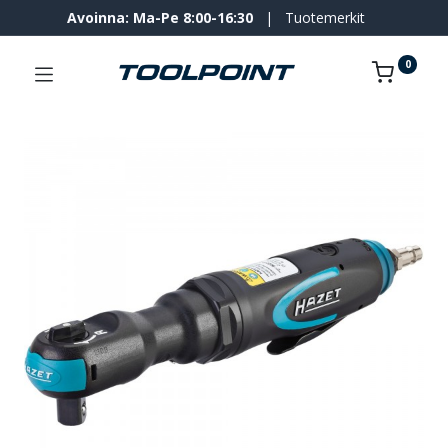
Avoinna: Ma-Pe 8:00-16:30
|
Tuotemerkit
0