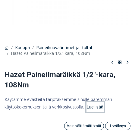
Kauppa
Paineilmavääntimet ja -taltat
Hazet Paineilmaräikkä 1/2"-kara, 108Nm
Hazet Paineilmaräikkä 1/2"-kara,
108Nm
357,30 €
Käytämme evästeitä tarjotaksemme sinulle paremman
284,70 €
käyttökokemuksen tällä verkkosivustolla.
(ALV 0%)
Lue lisää
Hinta:
Lisää ostoskoriin
284,70
€
Vain välttämättömät
Hyväksyn
Search
Category
Lisää ostoskoriin
Tili