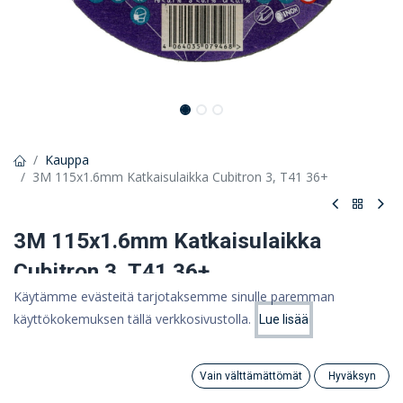
Kauppa
3M 115x1.6mm Katkaisulaikka Cubitron 3, T41 36+
3M 115x1.6mm Katkaisulaikka
Cubitron 3, T41 36+
Käytämme evästeitä tarjotaksemme sinulle paremman
Cubitron 3 -katkaisulaikka: kohtisuorat leikkaukset
käyttökokemuksen tällä verkkosivustolla.
Lue lisää
Hinta:
4,67 €
Lisää ostoskoriin
3,72
€
3,72 €
(ALV 0%)
Vain välttämättömät
Hyväksyn
Search
Category
Tili