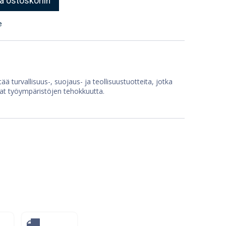
ä ostoskoriin
e
ää turvallisuus-, suojaus- ja teollisuustuotteita, jotka
at työympäristöjen tehokkuutta.