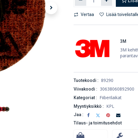
Lisä
Vertaa
Lisää toivelistall
3M
3M kehitt
parantav
89290
Tuotekoodi :
30638060892900
Viivakoodi :
Fiiberilaikat
Kategoriat :
KPL
Myyntiyksikkö :
Jaa :
Tilaus- ja toimitusehdot