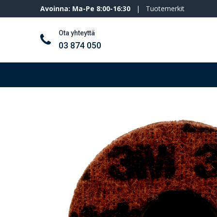
Avoinna: Ma-Pe 8:00-16:30
|
Tuotemerkit
Ota yhteyttä
03 874 050
Työkalut ja koneet
Henkilösuojaimet