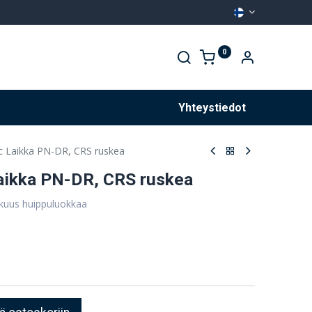
0
Palvelut
Yhteystiedot
 Laikka PN-DR, CRS ruskea
ikka PN-DR, CRS ruskea
kkuus huippuluokkaa