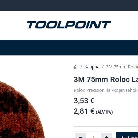
Hitsaus ja hionta
Tarvikkeet
Varastointi
Kauppa
3M 75mm Roloc
3M 75mm Roloc La
Roloc Precision -laikkojen teho
3,53 €
2,81 €
(ALV 0%)