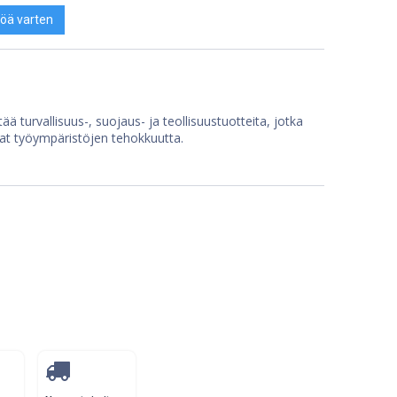
öä varten
ää turvallisuus-, suojaus- ja teollisuustuotteita, jotka
at työympäristöjen tehokkuutta.