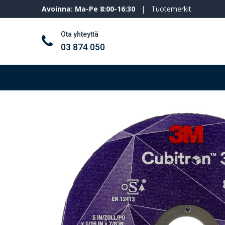
Avoinna: Ma-Pe 8:00-16:30
|
Tuotemerkit
Ota yhteyttä
03 874 050
Työkalut ja koneet
Henkilösuojaimet