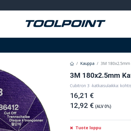
Hitsaus ja hionta
Tarvikkeet
Varastointi
Kauppa
3M 180x2.5mm K
3M 180x2.5mm Katk
Cubitron 3 -katkaisulaikka: kohti
16,21 €
12,92 €
(ALV 0%)
Tuote loppu