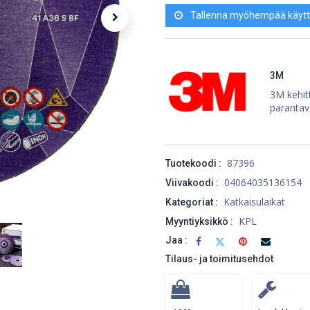
Tallenna myöhempää käytt
3M
3M kehitt
parantav
87396
Tuotekoodi :
04064035136154
Viivakoodi :
Katkaisulaikat
Kategoriat :
KPL
Myyntiyksikkö :
Jaa :
Tilaus- ja toimitusehdot