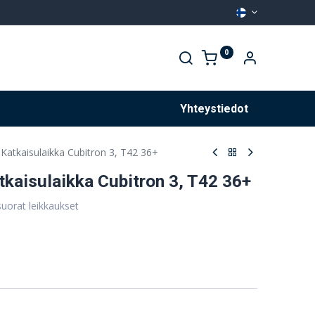
0
Palvelut
Yhteystiedot
atkaisulaikka Cubitron 3, T42 36+
aisulaikka Cubitron 3, T42 36+
suorat leikkaukset