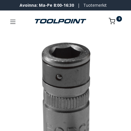
Avoinna: Ma-Pe 8:00-16:30
|
Tuotemerkit
0