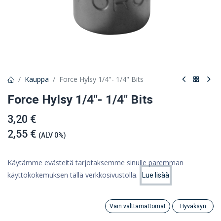
Kauppa
Force Hylsy 1/4"- 1/4" Bits
Force Hylsy 1/4"- 1/4" Bits
3,20 €
2,55 €
(ALV 0%)
Käytämme evästeitä tarjotaksemme sinulle paremman
käyttökokemuksen tällä verkkosivustolla.
Lue lisää
Lisää ostoskoriin
Hinta:
Lisää ostoskoriin
2,55
€
Lisää toivelistalle
Vain välttämättömät
Hyväksyn
Search
Category
Tili