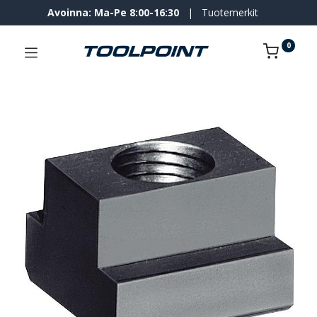
Avoinna: Ma-Pe 8:00-16:30
|
Tuotemerkit
0