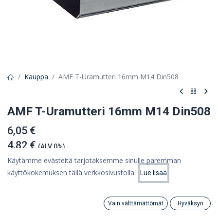
Kauppa
AMF T-Uramutteri 16mm M14 Din508
AMF T-Uramutteri 16mm M14 Din508
6,05 €
4,82 €
(ALV 0%)
Käytämme evästeitä tarjotaksemme sinulle paremman
käyttökokemuksen tällä verkkosivustolla.
Lue lisää
Hinta:
Lisää ostoskoriin
4,82
€
Lisää ostoskoriin
Vain välttämättömät
Hyväksyn
Lisää toivelistalle
Search
Category
Tili