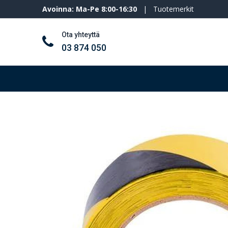
Avoinna: Ma-Pe 8:00-16:30
|
Tuotemerkit
Ota yhteyttä
03 874 050
Työkalut ja koneet
Henkilösuojaimet