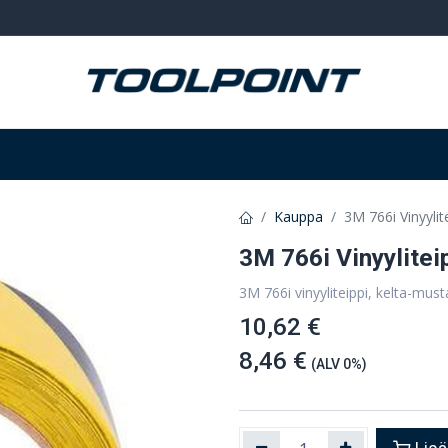
Hitsaus ja hionta
Tarvikkeet
Varastointi
Kauppa
3M 766i Vinyyli
3M 766i Vinyylite
3M 766i vinyyliteippi, kelta-mu
10,62 €
8,46 €
(ALV 0%)