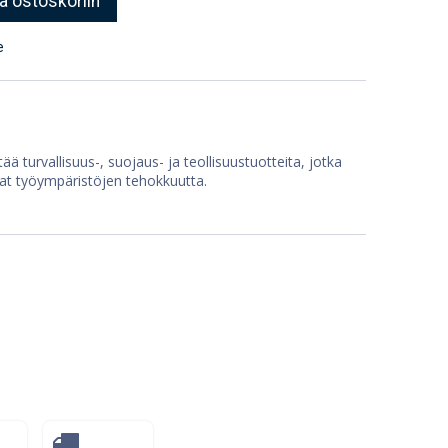
ä ostoskoriin
e
ää turvallisuus-, suojaus- ja teollisuustuotteita, jotka
at työympäristöjen tehokkuutta.