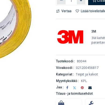
Lisä
Vertaa
Lisää toivelistall
3M
3M kehitt
parantav
80044
Tuotekoodi :
021200456817
Viivakoodi :
Teipit ja kalvot
Kategoriat :
KPL
Myyntiyksikkö :
Jaa :
Tilaus- ja toimitusehdot