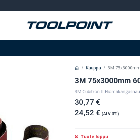
Hitsaus ja hionta
Tarvikkeet
Varastointi
Kauppa
3M 75x3000mm 
3M 75x3000mm 60
3M Cubitron II Hiomakangasnau
30,77 €
24,52 €
(ALV 0%)
Tuote loppu