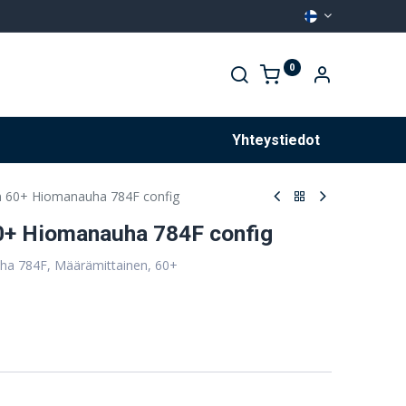
0
Palvelut
Yhteystiedot
60+ Hiomanauha 784F config
+ Hiomanauha 784F config
ha 784F, Määrämittainen, 60+