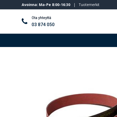
Avoinna: Ma-Pe 8:00-16:30
|
Tuotemerkit
Ota yhteyttä
03 874 050
Työkalut ja koneet
Henkilösuojaimet