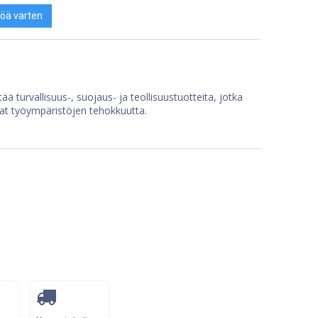
öä varten
ää turvallisuus-, suojaus- ja teollisuustuotteita, jotka
at työympäristöjen tehokkuutta.