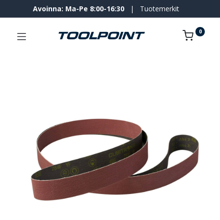
Avoinna: Ma-Pe 8:00-16:30
|
Tuotemerkit
0