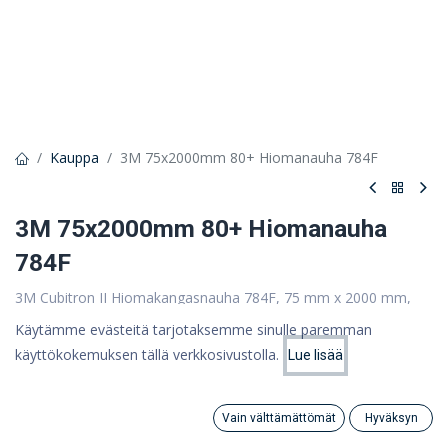
Kauppa
3M 75x2000mm 80+ Hiomanauha 784F
3M 75x2000mm 80+ Hiomanauha
784F
3M Cubitron II Hiomakangasnauha 784F, 75 mm x 2000 mm,
80+
Käytämme evästeitä tarjotaksemme sinulle paremman
18,96 €
käyttökokemuksen tällä verkkosivustolla.
Lue lisää
Hinta:
Lisää ostoskoriin
15,11 €
15,11
€
(ALV 0%)
Vain välttämättömät
Hyväksyn
Search
Category
Tili