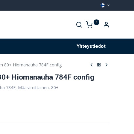
0
Palvelut
Yhteystiedot
 80+ Hiomanauha 784F config
0+ Hiomanauha 784F config
ha 784F, Määrämittainen, 80+