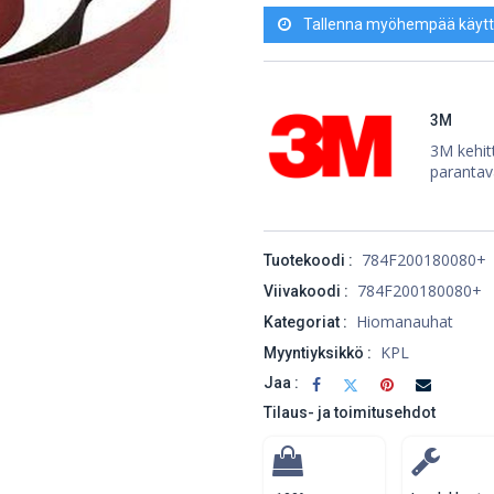
Tallenna myöhempää käytt
3M
3M kehitt
parantav
784F200180080+
Tuotekoodi :
784F200180080+
Viivakoodi :
Hiomanauhat
Kategoriat :
KPL
Myyntiyksikkö :
Jaa :
Tilaus- ja toimitusehdot