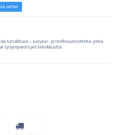
öä varten
ää turvallisuus-, suojaus- ja teollisuustuotteita, jotka
at työympäristöjen tehokkuutta.