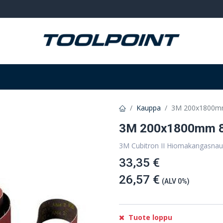
Hitsaus ja hionta
Tarvikkeet
Varastointi
Kauppa
3M 200x1800mm
3M 200x1800mm 8
3M Cubitron II Hiomakangasnau
33,35 €
26,57 €
(ALV 0%)
Tuote loppu