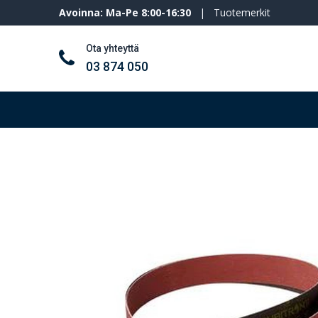
Avoinna: Ma-Pe 8:00-16:30
|
Tuotemerkit
Ota yhteyttä
03 874 050
Työkalut ja koneet
Henkilösuojaimet