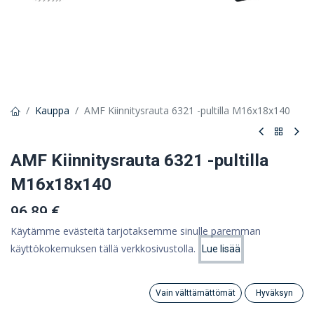
Kauppa
AMF Kiinnitysrauta 6321 -pultilla M16x18x140
AMF Kiinnitysrauta 6321 -pultilla
M16x18x140
96,89 €
77,20 €
Käytämme evästeitä tarjotaksemme sinulle paremman
(ALV 0%)
käyttökokemuksen tällä verkkosivustolla.
Lue lisää
Hinta:
Lisää ostoskoriin
77,20
€
Tuote loppu
Vain välttämättömät
Hyväksyn
Search
Category
Tili
Tallenna myöhempää käyttöä varten