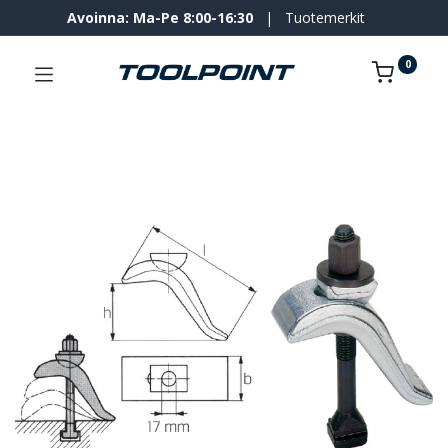
Avoinna: Ma-Pe 8:00-16:30
|
Tuotemerkit
0