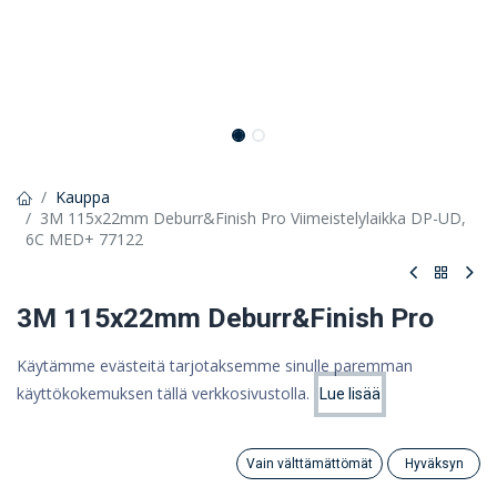
Kauppa
3M 115x22mm Deburr&Finish Pro Viimeistelylaikka DP-UD,
6C MED+ 77122
3M 115x22mm Deburr&Finish Pro
Viimeistelylaikka DP-UD, 6C MED+
Käytämme evästeitä tarjotaksemme sinulle paremman
77122
käyttökokemuksen tällä verkkosivustolla.
Lue lisää
Hinta:
Lisää ostoskoriin
41,66
€
52,28 €
Vain välttämättömät
Hyväksyn
41,66 €
(ALV 0%)
Search
Category
Tili