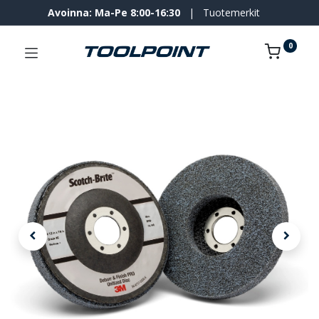
Avoinna: Ma-Pe 8:00-16:30
|
Tuotemerkit
0