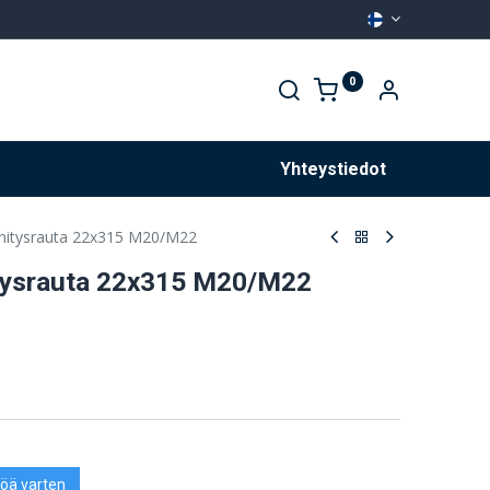
0
Palvelut
Yhteystiedot
nitysrauta 22x315 M20/M22
tysrauta 22x315 M20/M22
öä varten