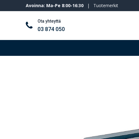
Avoinna: Ma-Pe 8:00-16:30
|
Tuotemerkit
Ota yhteyttä
03 874 050
Työkalut ja koneet
Henkilösuojaimet