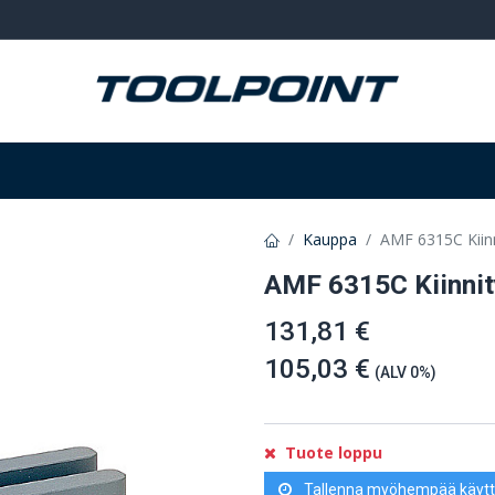
Hitsaus ja hionta
Tarvikkeet
Varastointi
Kauppa
AMF 6315C Kiin
AMF 6315C Kiinni
131,81 €
105,03 €
(ALV 0%)
Tuote loppu
Tallenna myöhempää käytt