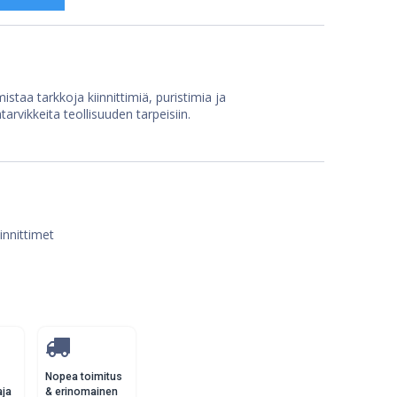
staa tarkkoja kiinnittimiä, puristimia ja
arvikkeita teollisuuden tarpeisiin.
iinnittimet
Nopea toimitus
aja
& erinomainen