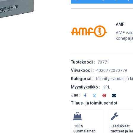
AMF
AMF valmi
konepajat
70771
Tuotekoodi :
4020772070779
Viivakoodi :
Kiinnitysraudat ja k
Kategoriat :
KPL
Myyntiyksikkö :
Jaa :
Tilaus- ja toimitusehdot
100%
Laadukkaat
Suomalainen
tuotteet ja la