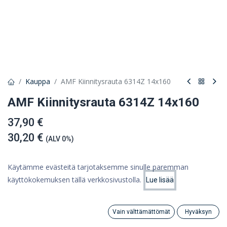
Kauppa
AMF Kiinnitysrauta 6314Z 14x160
AMF Kiinnitysrauta 6314Z 14x160
37,90 €
30,20 €
(ALV 0%)
Käytämme evästeitä tarjotaksemme sinulle paremman
Tuote loppu
käyttökokemuksen tällä verkkosivustolla.
Lue lisää
Hinta:
Lisää ostoskoriin
Tallenna myöhempää käyttöä varten
30,20
€
Vain välttämättömät
Hyväksyn
Search
Category
Tili