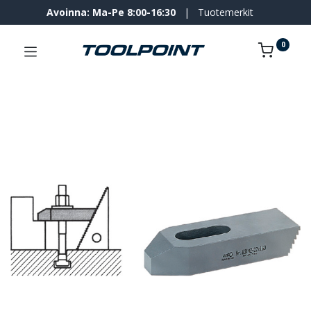
Avoinna: Ma-Pe 8:00-16:30
|
Tuotemerkit
0