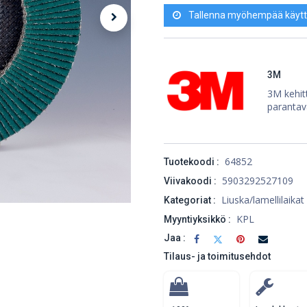
Tallenna myöhempää käytt
3M
3M kehitt
parantav
64852
Tuotekoodi :
5903292527109
Viivakoodi :
Liuska/lamellilaikat
Kategoriat :
KPL
Myyntiyksikkö :
Jaa :
Tilaus- ja toimitusehdot