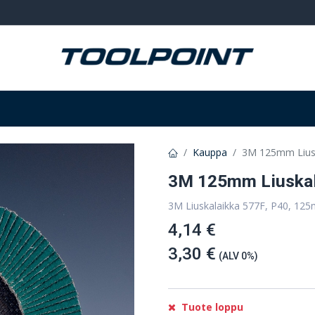
Hitsaus ja hionta
Tarvikkeet
Varastointi
Kauppa
3M 125mm Liusk
3M 125mm Liuskala
3M Liuskalaikka 577F, P40, 125
4,14 €
3,30 €
(ALV 0%)
Tuote loppu