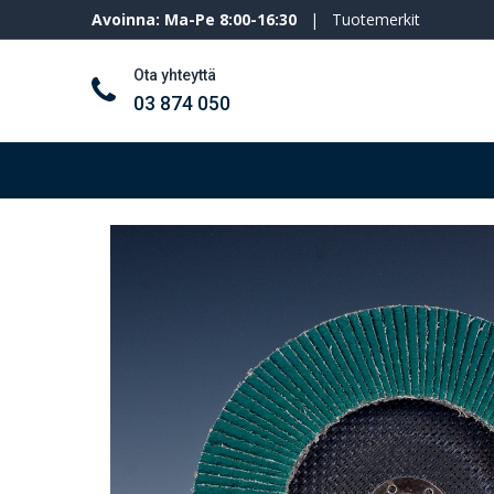
Avoinna: Ma-Pe 8:00-16:30
|
Tuotemerkit
Ota yhteyttä
03 874 050
Työkalut ja koneet
Henkilösuojaimet