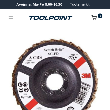
Avoinna: Ma-Pe 8:00-16:30
|
Tuotemerkit
0