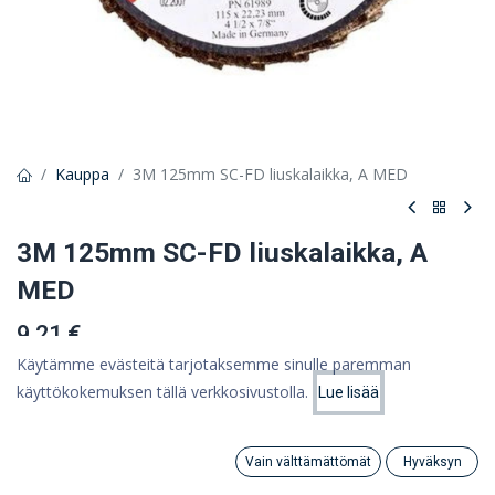
Kauppa
3M 125mm SC-FD liuskalaikka, A MED
3M 125mm SC-FD liuskalaikka, A
MED
9,21 €
7,34 €
Käytämme evästeitä tarjotaksemme sinulle paremman
(ALV 0%)
käyttökokemuksen tällä verkkosivustolla.
Lue lisää
Hinta:
Lisää ostoskoriin
7,34
€
Tuote loppu
Vain välttämättömät
Hyväksyn
Search
Category
Tili
Tallenna myöhempää käyttöä varten