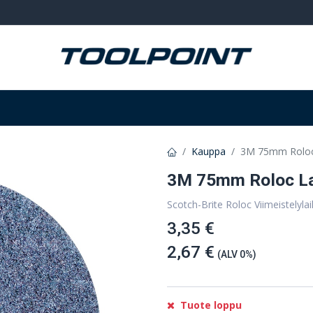
Hitsaus ja hionta
Tarvikkeet
Varastointi
Kauppa
3M 75mm Roloc 
3M 75mm Roloc La
Scotch-Brite Roloc Viimeistely
3,35 €
2,67 €
(ALV 0%)
Tuote loppu