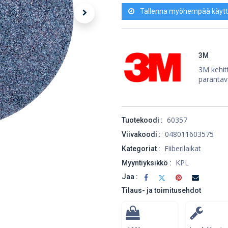
Tallenna myöhempää käytt
3M
3M kehitt
parantav
60357
Tuotekoodi :
048011603575
Viivakoodi :
Fiiberilaikat
Kategoriat :
KPL
Myyntiyksikkö :
Jaa :
Tilaus- ja toimitusehdot