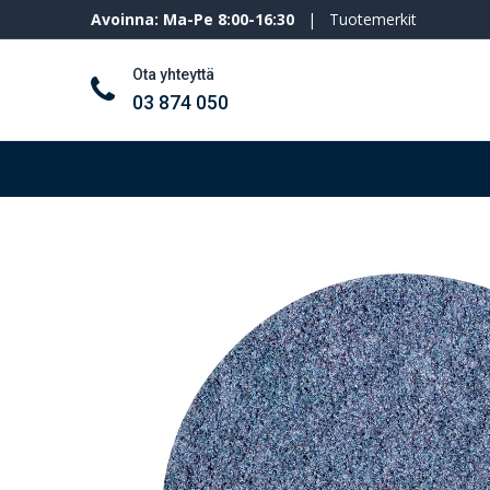
Avoinna: Ma-Pe 8:00-16:30
|
Tuotemerkit
Ota yhteyttä
03 874 050
Työkalut ja koneet
Henkilösuojaimet