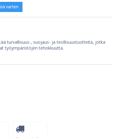
öä varten
ää turvallisuus-, suojaus- ja teollisuustuotteita, jotka
at työympäristöjen tehokkuutta.