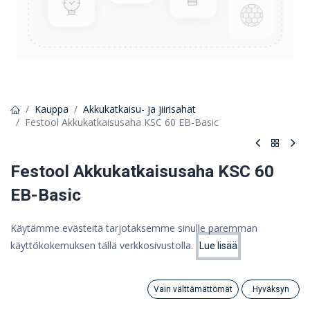
Kauppa
Akkukatkaisu- ja jiirisahat
Festool Akkukatkaisusaha KSC 60 EB-Basic
Festool Akkukatkaisusaha KSC 60
EB-Basic
Katkaisutyöt huipputarkasti. akkuvoimaa koko työpäivän ajaksi
Käytämme evästeitä tarjotaksemme sinulle paremman
941,25 €
käyttökokemuksen tällä verkkosivustolla.
Lue lisää
Hinta:
Lisää ostoskoriin
750,00 €
750,00
€
(ALV 0%)
Vain välttämättömät
Hyväksyn
Search
Category
Tili