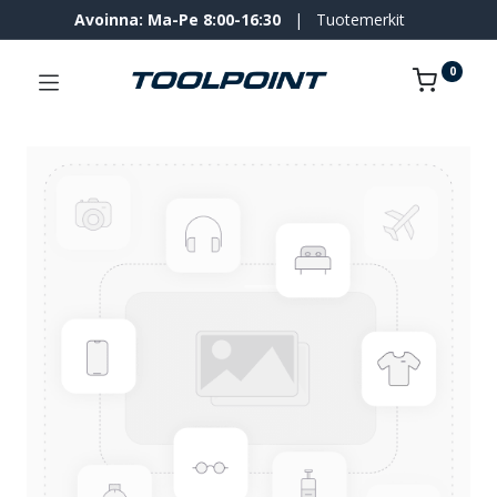
Avoinna: Ma-Pe 8:00-16:30
|
Tuotemerkit
0