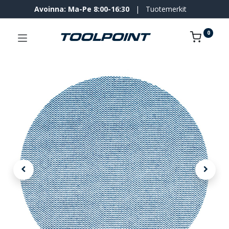
Avoinna: Ma-Pe 8:00-16:30
|
Tuotemerkit
0