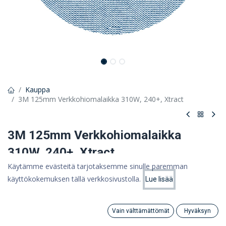
Kauppa
3M 125mm Verkkohiomalaikka 310W, 240+, Xtract
3M 125mm Verkkohiomalaikka
310W, 240+, Xtract
Käytämme evästeitä tarjotaksemme sinulle paremman
Xtract Net Disc 310W: tehokas pölynpoisto ja hiomateho
käyttökokemuksen tällä verkkosivustolla.
Lue lisää
Hinta:
0,35 €
Lisää ostoskoriin
0,28
€
0,28 €
(ALV 0%)
Vain välttämättömät
Hyväksyn
Search
Category
Tili