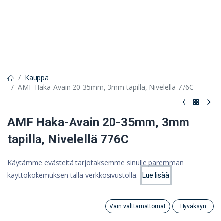
Kauppa
AMF Haka-Avain 20-35mm, 3mm tapilla, Nivelellä 776C
AMF Haka-Avain 20-35mm, 3mm
tapilla, Nivelellä 776C
31,63 €
Käytämme evästeitä tarjotaksemme sinulle paremman
25,20 €
käyttökokemuksen tällä verkkosivustolla.
(ALV 0%)
Lue lisää
Hinta:
Lisää ostoskoriin
25,20
€
Vain välttämättömät
Hyväksyn
Tuote loppu
Search
Category
Tili