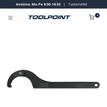
Avoinna: Ma-Pe 8:00-16:30
|
Tuotemerkit
0