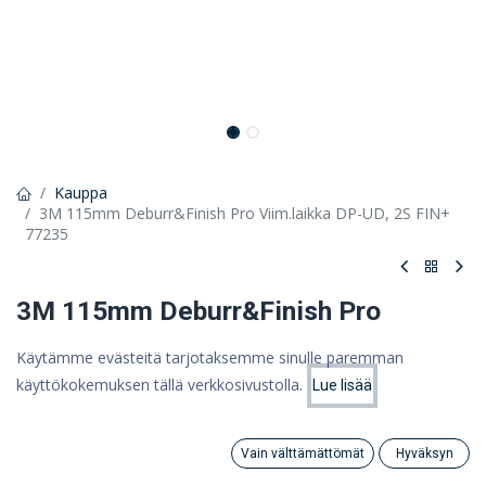
Kauppa
3M 115mm Deburr&Finish Pro Viim.laikka DP-UD, 2S FIN+
77235
3M 115mm Deburr&Finish Pro
Viim.laikka DP-UD, 2S FIN+ 77235
Käytämme evästeitä tarjotaksemme sinulle paremman
käyttökokemuksen tällä verkkosivustolla.
Deburr&Finish PRO -laikka suoraviivaistaa metallintyöstöä
Lue lisää
Hinta:
Lisää ostoskoriin
31,37
€
39,37 €
31,37 €
Vain välttämättömät
Hyväksyn
(ALV 0%)
Search
Category
Tili