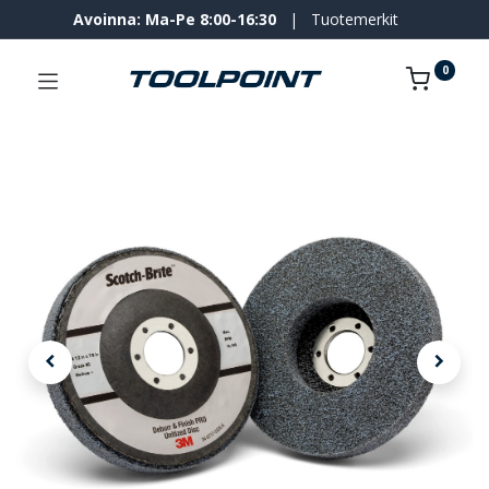
Avoinna: Ma-Pe 8:00-16:30
|
Tuotemerkit
0